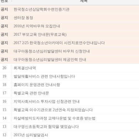
번호
제목
공지
한국청소년상담학회수련인증기관
공지
센터장 동정
공지
2016년 지역바우쳐 모집안내
공지
2017 부모교육 안내문(무료교육)
공지
2017 2/25 한국청소년아카데미 사진치료연수안내입니다
공지
대구아동청소년심리발달센터 바우처 신청안내
공지
대구아동청소년심리발달센터 제공인력 안내
20
회계결산내역
19
발달재활서비스 관련 안내사항입니다
18
홈페이지 운영관련 안내사항
17
특별교육 관련 안내문
16
지역사회서비스 투자사업 신청관련 안내
15
특별교육 이수기관으로 2년연속 지정되었습니다
14
자살예방지도자과정 교제다운법 및 수료증 받는법
13
대구영신초등학교와 협약을 맺었습니다
12
2015년 심리발달검사