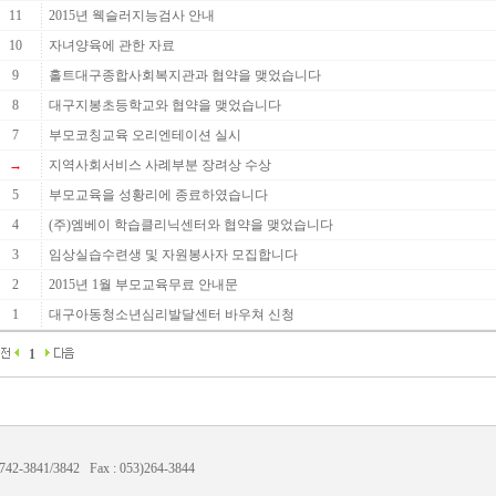
11
2015년 웩슬러지능검사 안내
10
자녀양육에 관한 자료
9
홀트대구종합사회복지관과 협약을 맺었습니다
8
대구지봉초등학교와 협약을 맺었습니다
7
부모코칭교육 오리엔테이션 실시
→
지역사회서비스 사례부분 장려상 수상
5
부모교육을 성황리에 종료하였습니다
4
(주)엠베이 학습클리닉센터와 협약을 맺었습니다
3
임상실습수련생 및 자원봉사자 모집합니다
2
2015년 1월 부모교육무료 안내문
1
대구아동청소년심리발달센터 바우쳐 신청
1
3841/3842 Fax : 053)264-3844