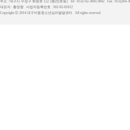
주소 : 대구시 수성구 화랑로 122 2층(만촌동) Tel : 053)742-3841/3842 Fax : 053)264-
대표자 : 황정향 사업자등록번호 : 502-92-01612
Copyright ⓒ 2014 대구아동청소년심리발달센터 All rights reserved.