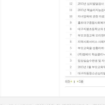
12
2015년 심리발달검사
11
2015년 웩슬러지능검
10
자녀양육에 관한 자료
9
홀트대구종합사회복지
8
대구지봉초등학교와 
7
부모코칭교육 오리엔
6
지역사회서비스 사례부
5
부모교육을 성황리에
4
(주)엠베이 학습클리
3
임상실습수련생 및 
2
2015년 1월 부모교
1
대구아동청소년심리발
1