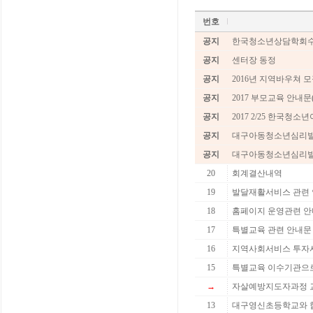
번호
공지
한국청소년상담학회
공지
센터장 동정
공지
2016년 지역바우쳐 
공지
2017 부모교육 안내문
공지
2017 2/25 한국
공지
대구아동청소년심리발
공지
대구아동청소년심리발
20
회계결산내역
19
발달재활서비스 관련
18
홈페이지 운영관련 
17
특별교육 관련 안내문
16
지역사회서비스 투자
15
특별교육 이수기관으
→
자살예방지도자과정 교
13
대구영신초등학교와 