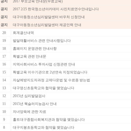
공지
2017 부모교육 안내문(무료교육)
공지
2017 2/25 한국청소년아카데미 사진치료연수안내입니다
공지
대구아동청소년심리발달센터 바우처 신청안내
공지
대구아동청소년심리발달센터 제공인력 안내
20
회계결산내역
19
발달재활서비스 관련 안내사항입니다
18
홈페이지 운영관련 안내사항
17
특별교육 관련 안내문
16
지역사회서비스 투자사업 신청관련 안내
15
특별교육 이수기관으로 2년연속 지정되었습니다
14
자살예방지도자과정 교제다운법 및 수료증 받는법
13
대구영신초등학교와 협약을 맺었습니다
12
2015년 심리발달검사
11
2015년 웩슬러지능검사 안내
10
자녀양육에 관한 자료
9
홀트대구종합사회복지관과 협약을 맺었습니다
8
대구지봉초등학교와 협약을 맺었습니다