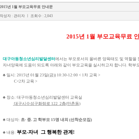
2015년 1월 부모교육무료 안내문
작성자 : 관리자
ㅣ 조회수 : 2,043
2015
년
1
월 부모교육무료 
대구아동청소년심리발달센터
에서는 부모로서의 올바른 양육태도 및 역할을 
자녀양육에 도움이 되도록 아래와 같이 부모교육을 실시하고자 합니다. 학부
♣ 일시: 2015년 01월 23일(금)) 10:30-12:00 < 1차 교육 >
C<2차 교육 >
♣ 장소: 대구아동청소년심리발달센터 교육실
대구시수성구화랑로 122 2층(만촌동)
♣ 대상자:
초· 중. 고 학부모 15명 내외 (선착순모집)
부모-자녀 그 행복한 관계!
♣ 내용: