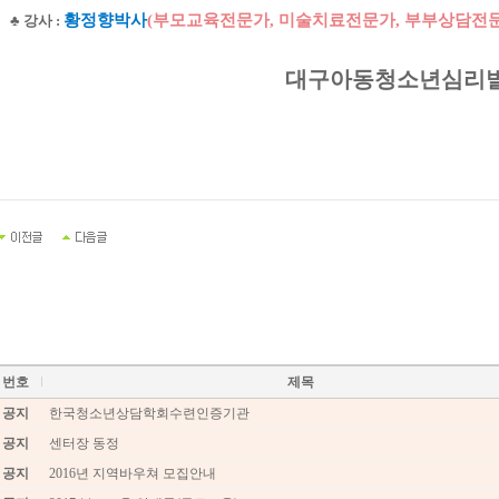
황정향박사
(
부모교육전문가
,
미술치료전문가
,
부부상담전문
♣
강사
:
대구아동청소년심리발
번호
제목
공지
한국청소년상담학회수련인증기관
공지
센터장 동정
공지
2016년 지역바우쳐 모집안내