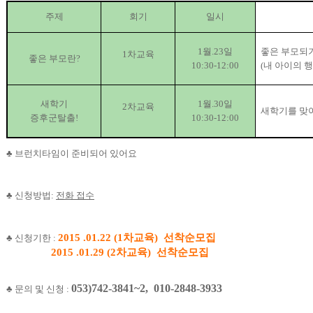
주제
회기
일시
1
월
.23
일
좋은 부모되
1
차교육
좋은 부모란
?
10:30-12:00
(
내 아이의 
새학기
1
월
.30
일
2
차교육
새학기를 맞
증후군탈출
!
10:30-12:00
♣
브런치타임이 준비되어 있어요
♣ 신청방법:
전화 접수
2015 .01.22 (1차교육) 선착순모집
♣ 신청기한 :
2015 .01.29 (2차교육) 선착순모집
053)742-3841~2, 010-2848-3933
♣ 문의 및 신청 :