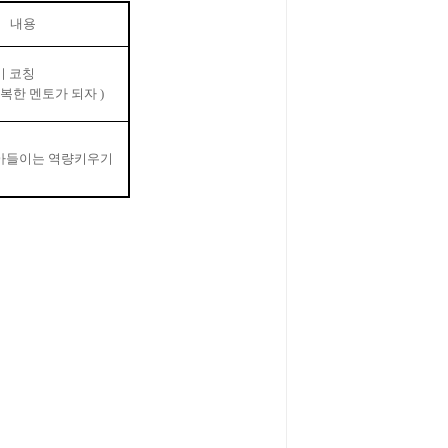
내용
기 코칭
행복한 멘토가 되자
)
아들이는 역량키우기