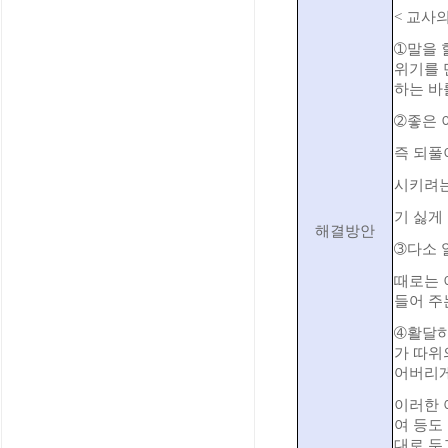
< 교사
➀말을 
위기를 
하는 바
➁좋은 
즉 되풀
시키려는
기 싫게
해결방안
➂다소 
때로는 
들어 주
➃활달하
가 따위
어버리게
이러한 
여 등도
대로 두