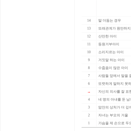
14
말 더듬는 경우
13
또래관계가 원만하지
12
산만한 아이
11
등원거부아이
10
소리지르는 아이
9
거짓말 하는 아이
8
수줍음이 많은 아이
7
사람들 앞에서 말을 
6
또렷하게 말하지 못하
→
자신의 의사를 잘 표
4
네 명의 아내를 둔 남
3
맘안의 상처가 더 깊
2
자녀는 부모의 거울
1
가슴을 제 손으로 두